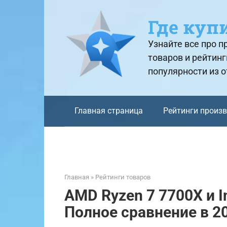
Перейти
к
Где куп
контенту
Узнайте все про 
товаров и рейтинг
популярности из 
Главная страница
Рейтинги произ
Главная
»
Рейтинги товаров
AMD Ryzen 7 7700X и In
Полное сравнение в 2