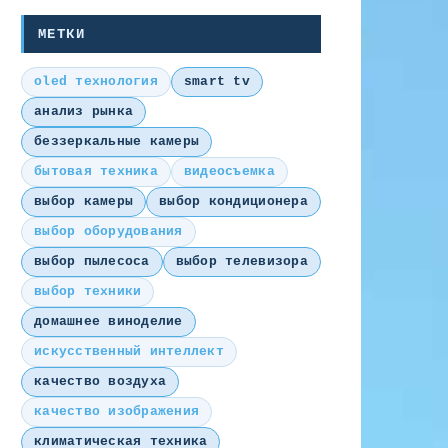
МЕТКИ
oled технология
smart tv
анализ рынка
беззеркальные камеры
бытовая техника
видеосъемка
выбор камеры
выбор кондиционера
выбор оборудования
выбор пылесоса
выбор телевизора
выбор техники
домашнее виноделие
искусственный интеллект
качество воздуха
качество изображения
климатическая техника