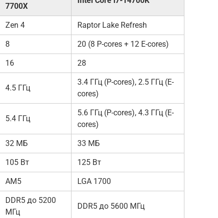
Intel Core i7-14700K
7700X
Zen 4
Raptor Lake Refresh
8
20 (8 P-cores + 12 E-cores)
16
28
3.4 ГГц (P-cores), 2.5 ГГц (E-
4.5 ГГц
cores)
5.6 ГГц (P-cores), 4.3 ГГц (E-
5.4 ГГц
cores)
32 МБ
33 МБ
105 Вт
125 Вт
AM5
LGA 1700
DDR5 до 5200
DDR5 до 5600 МГц
МГц