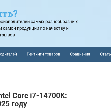
ить?
производителей самых разнообразных
и самой продукции по качеству и
отзывов
водителей
Рейтинги товаров
Сравнения
Стат
tel Core i7-14700K:
025 году