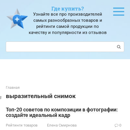
Перейти
Где купить?
к
Узнайте все про производителей
контенту
самых разнообразных товаров и
рейтинги самой продукции по
качеству и популярности из отзывов
Поиск:
Главная
выразительный снимок
Топ-20 советов по композиции в фотографии:
создайте идеальный кадр
Рейтинги товаров
Елена Смирнова
0