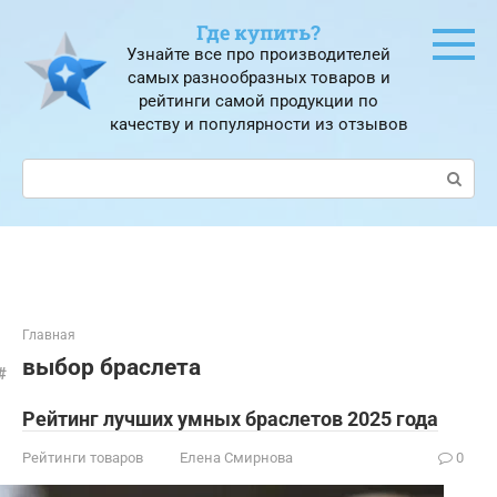
Перейти
Где купить?
к
Узнайте все про производителей
контенту
самых разнообразных товаров и
рейтинги самой продукции по
качеству и популярности из отзывов
Поиск:
Главная
выбор браслета
Рейтинг лучших умных браслетов 2025 года
Рейтинги товаров
Елена Смирнова
0