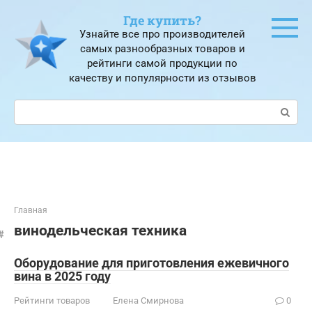
Перейти
Где купить?
к
Узнайте все про производителей
контенту
самых разнообразных товаров и
рейтинги самой продукции по
качеству и популярности из отзывов
Поиск:
Главная
винодельческая техника
Оборудование для приготовления ежевичного
вина в 2025 году
Рейтинги товаров
Елена Смирнова
0