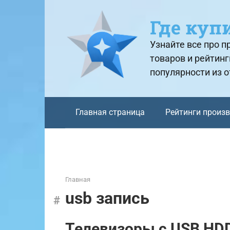
Перейти
к
Где куп
контенту
Узнайте все про 
товаров и рейтинг
популярности из 
Главная страница
Рейтинги произ
Главная
usb запись
Телевизоры с USB HDD 