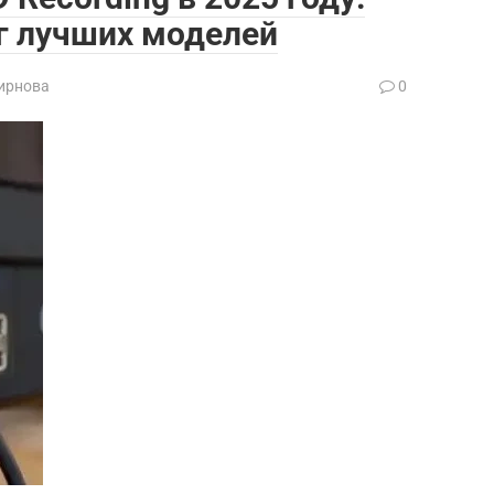
г лучших моделей
ирнова
0