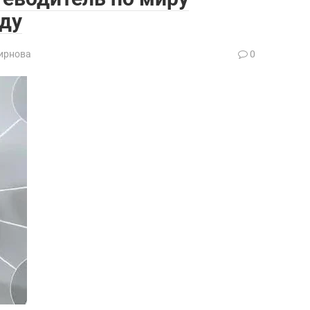
оду
ирнова
0