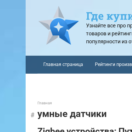
Перейти
к
Где куп
контенту
Узнайте все про 
товаров и рейтинг
популярности из 
Главная страница
Рейтинги произ
Главная
умные датчики
Zigbee устройства: Пу