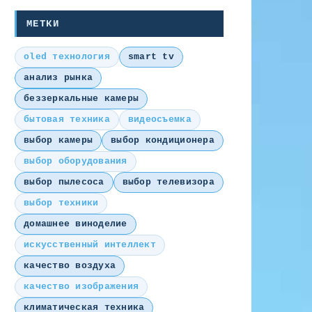
МЕТКИ
oled технология
smart tv
анализ рынка
беззеркальные камеры
бытовая техника
видеосъемка
выбор камеры
выбор кондиционера
выбор оборудования
выбор пылесоса
выбор телевизора
выбор техники
домашнее виноделие
искусственный интеллект
качество воздуха
качество изображения
климатическая техника