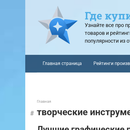
Перейти
к
Где куп
контенту
Узнайте все про 
товаров и рейтинг
популярности из 
Главная страница
Рейтинги произ
Главная
творческие инструм
Лучшие графические 