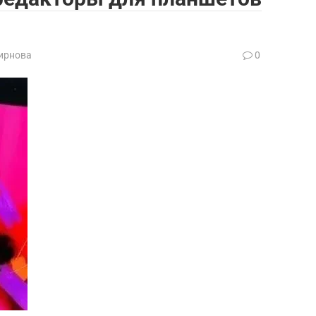
ирнова
0