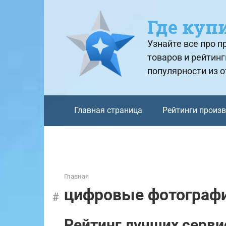
Перейти
к
Где куп
контенту
Узнайте все про 
товаров и рейтинг
популярности из 
Главная страница
Рейтинги произ
Главная
цифровые фотограф
Рейтинг лучших серви