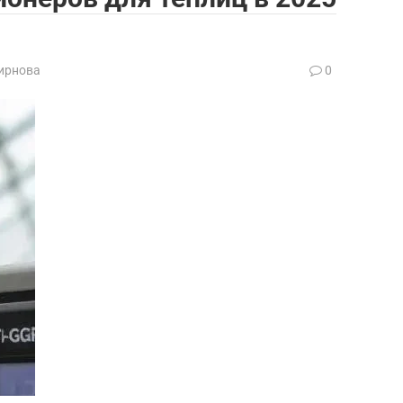
ирнова
0