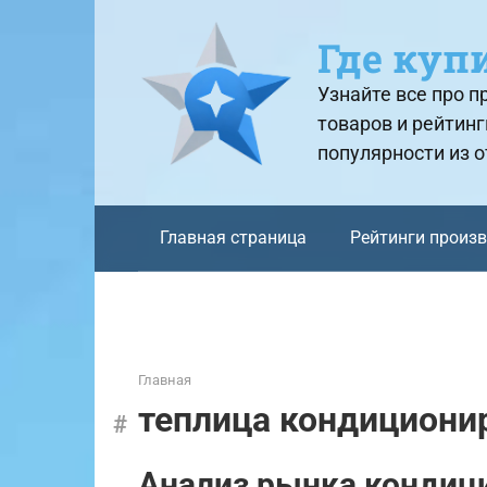
Перейти
к
Где куп
контенту
Узнайте все про 
товаров и рейтинг
популярности из 
Главная страница
Рейтинги произ
Главная
теплица кондициони
Анализ рынка кондици