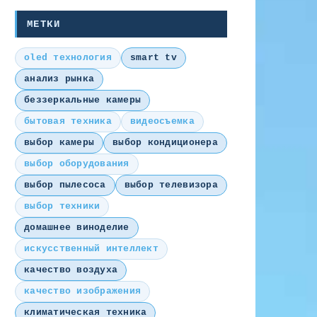
МЕТКИ
oled технология
smart tv
анализ рынка
беззеркальные камеры
бытовая техника
видеосъемка
выбор камеры
выбор кондиционера
выбор оборудования
выбор пылесоса
выбор телевизора
выбор техники
домашнее виноделие
искусственный интеллект
качество воздуха
качество изображения
климатическая техника