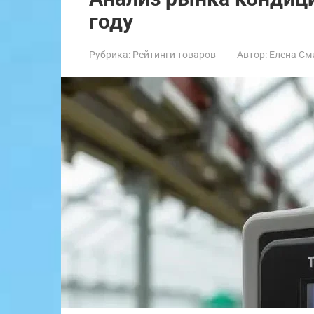
году
Рубрика:
Рейтинги товаров
Автор:
Елена См