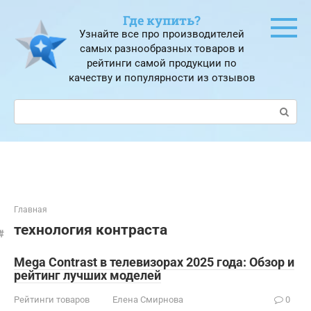
Перейти
Где купить?
к
Узнайте все про производителей
контенту
самых разнообразных товаров и
рейтинги самой продукции по
качеству и популярности из отзывов
Поиск:
Главная
технология контраста
Mega Contrast в телевизорах 2025 года: Обзор и
рейтинг лучших моделей
Рейтинги товаров
Елена Смирнова
0