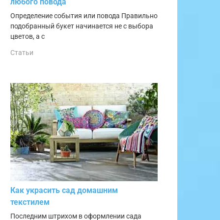
любого повода
Определение события или повода Правильно
подобранный букет начинается не с выбора
цветов, а с
Статьи
Как украсить сад домашним
текстилем
Последним штрихом в оформлении сада