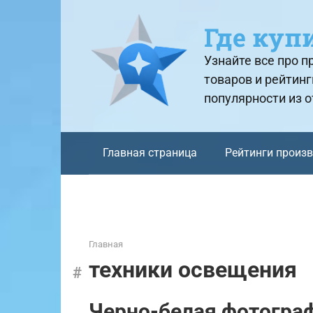
Перейти
к
Где куп
контенту
Узнайте все про 
товаров и рейтинг
популярности из 
Главная страница
Рейтинги произ
Главная
техники освещения
Черно-белая фотограф