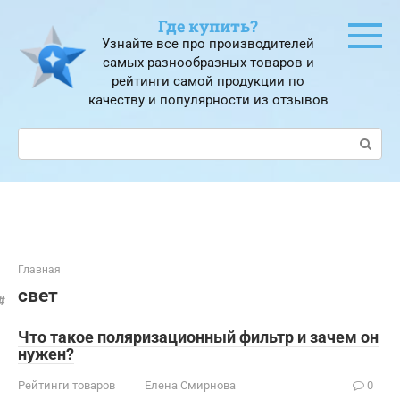
Перейти
Где купить?
к
Узнайте все про производителей
контенту
самых разнообразных товаров и
рейтинги самой продукции по
качеству и популярности из отзывов
Поиск:
Главная
свет
Что такое поляризационный фильтр и зачем он
нужен?
Рейтинги товаров
Елена Смирнова
0