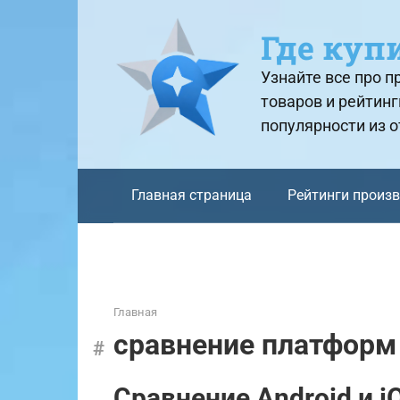
Перейти
к
Где куп
контенту
Узнайте все про 
товаров и рейтинг
популярности из 
Главная страница
Рейтинги произ
Главная
сравнение платформ
Сравнение Android и i