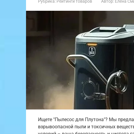
Рубрика:
Рейтинги товаров
Автор:
Елена См
Ищете "Пылесос для Плутона"? Мы пред
взрывоопасной пыли и токсичных вещест
условий – ваша безопасность и чистота 