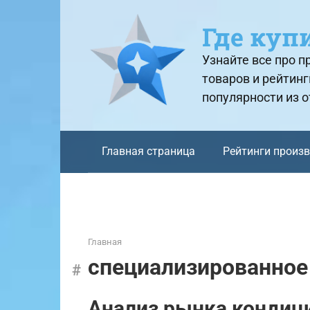
Перейти
к
Где куп
контенту
Узнайте все про 
товаров и рейтинг
популярности из 
Главная страница
Рейтинги произ
Главная
специализированное
Анализ рынка кондиц