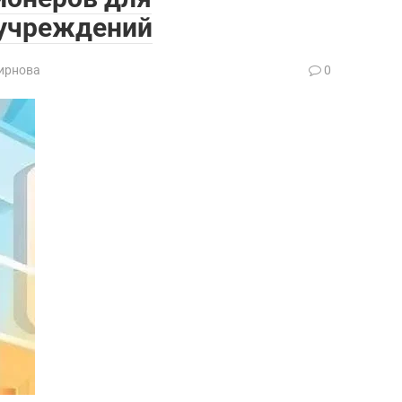
 учреждений
ирнова
0