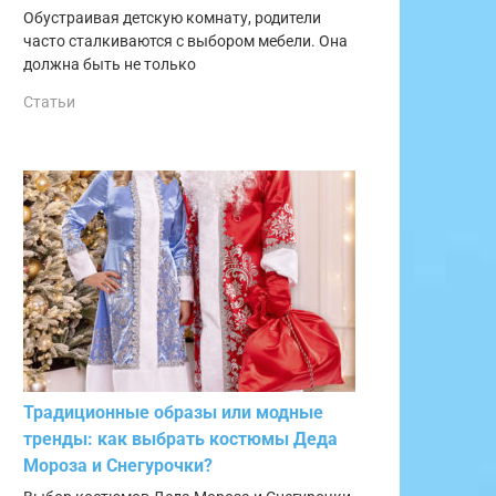
Обустраивая детскую комнату, родители
часто сталкиваются с выбором мебели. Она
должна быть не только
Статьи
Традиционные образы или модные
тренды: как выбрать костюмы Деда
Мороза и Снегурочки?