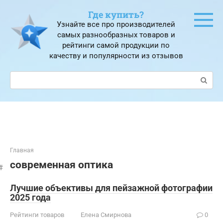
Перейти
Где купить?
к
Узнайте все про производителей
контенту
самых разнообразных товаров и
рейтинги самой продукции по
качеству и популярности из отзывов
Поиск:
Главная
современная оптика
Лучшие объективы для пейзажной фотографии
2025 года
Рейтинги товаров
Елена Смирнова
0