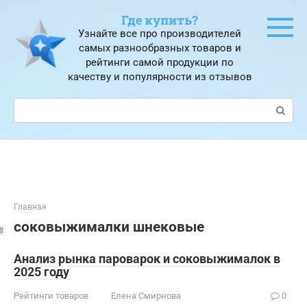
Перейти
Где купить?
к
Узнайте все про производителей
контенту
самых разнообразных товаров и
рейтинги самой продукции по
качеству и популярности из отзывов
Поиск:
Главная
соковыжималки шнековые
Анализ рынка пароварок и соковыжималок в
2025 году
Рейтинги товаров
Елена Смирнова
0