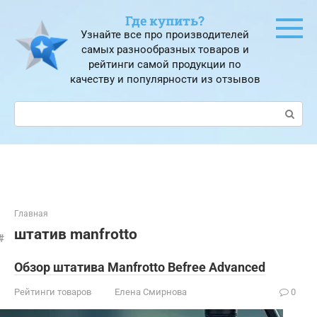
Перейти
Где купить?
к
Узнайте все про производителей
контенту
самых разнообразных товаров и
рейтинги самой продукции по
качеству и популярности из отзывов
Поиск:
Главная
штатив manfrotto
Обзор штатива Manfrotto Befree Advanced
Рейтинги товаров
Елена Смирнова
0