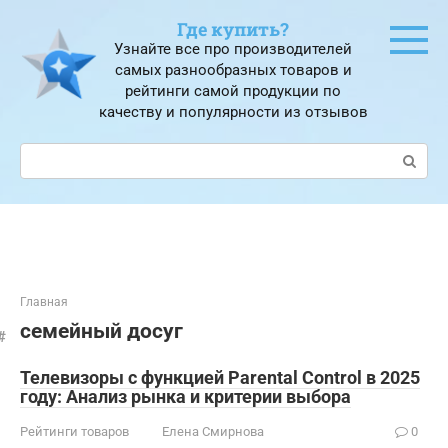
Перейти
Где купить?
к
Узнайте все про производителей
контенту
самых разнообразных товаров и
рейтинги самой продукции по
качеству и популярности из отзывов
Поиск:
Главная
семейный досуг
Телевизоры с функцией Parental Control в 2025
году: Анализ рынка и критерии выбора
Рейтинги товаров
Елена Смирнова
0