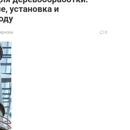
е, установка и
оду
ирнова
0