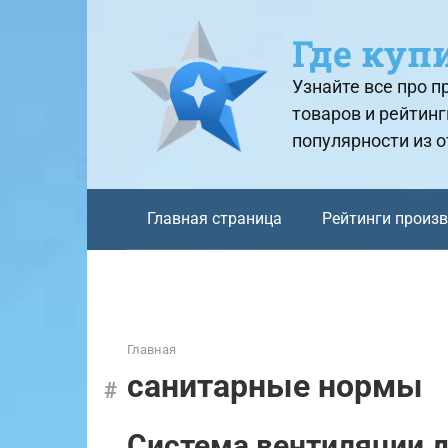
Перейти
к
Где куп
контенту
Узнайте все про 
товаров и рейтинг
популярности из 
Главная страница
Рейтинги произ
Главная
санитарные нормы
Система вентиляции д