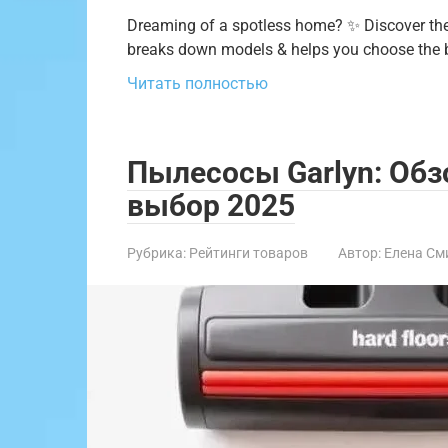
Dreaming of a spotless home? ✨ Discover the 
breaks down models & helps you choose the b
Читать полностью
Пылесосы Garlyn: Обз
выбор 2025
Рубрика:
Рейтинги товаров
Автор:
Елена См