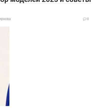
ирнова
0