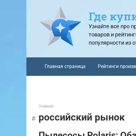
Перейти
к
Где куп
контенту
Узнайте все про 
товаров и рейтинг
популярности из 
Главная страница
Рейтинги произ
Главная
российский рынок
Пылесосы Polaris: Об