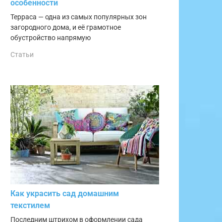
особенности
Терраса — одна из самых популярных зон
загородного дома, и её грамотное
обустройство напрямую
Статьи
Как украсить сад домашним
текстилем
Последним штрихом в оформлении сада