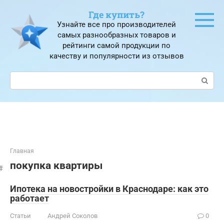
Перейти
Где купить?
к
Узнайте все про производителей
контенту
самых разнообразных товаров и
рейтинги самой продукции по
качеству и популярности из отзывов
Поиск:
Главная
покупка квартиры
Ипотека на новостройки в Краснодаре: как это
работает
Статьи
Андрей Соколов
0