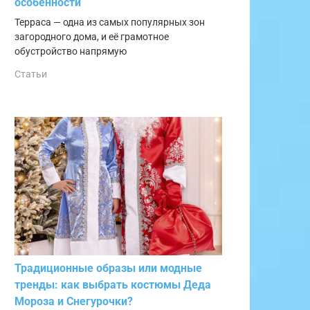
особенности
Терраса — одна из самых популярных зон
загородного дома, и её грамотное
обустройство напрямую
Статьи
Традиционные образы или модные
тренды: как выбрать костюмы Деда
Мороза и Снегурочки?