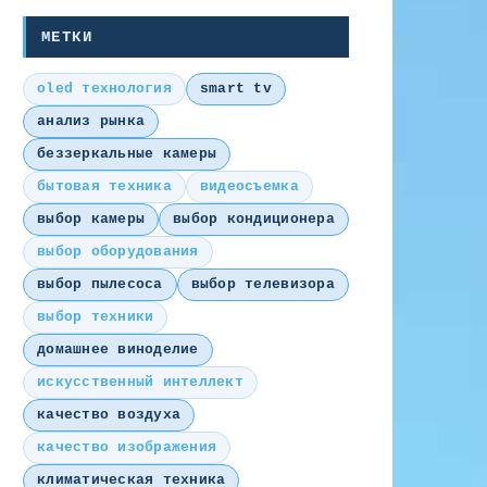
МЕТКИ
oled технология
smart tv
анализ рынка
беззеркальные камеры
бытовая техника
видеосъемка
выбор камеры
выбор кондиционера
выбор оборудования
выбор пылесоса
выбор телевизора
выбор техники
домашнее виноделие
искусственный интеллект
качество воздуха
качество изображения
климатическая техника