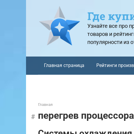
Перейти
к
Где куп
контенту
Узнайте все про 
товаров и рейтинг
популярности из 
Главная страница
Рейтинги произ
Главная
перегрев процессора
Системы охлаждения 