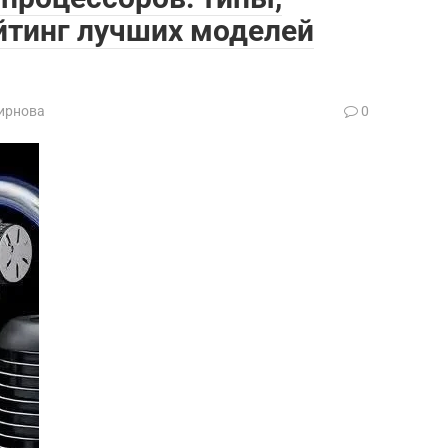
йтинг лучших моделей
ирнова
0