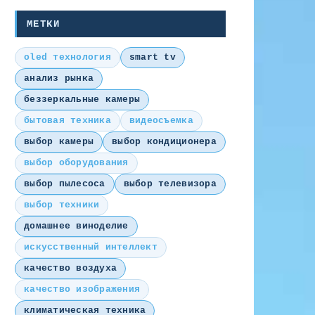
МЕТКИ
oled технология
smart tv
анализ рынка
беззеркальные камеры
бытовая техника
видеосъемка
выбор камеры
выбор кондиционера
выбор оборудования
выбор пылесоса
выбор телевизора
выбор техники
домашнее виноделие
искусственный интеллект
качество воздуха
качество изображения
климатическая техника