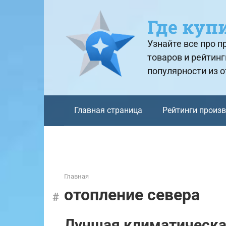
Перейти
к
Где куп
контенту
Узнайте все про 
товаров и рейтинг
популярности из 
Главная страница
Рейтинги произ
Главная
отопление севера
Лучшая климатическа