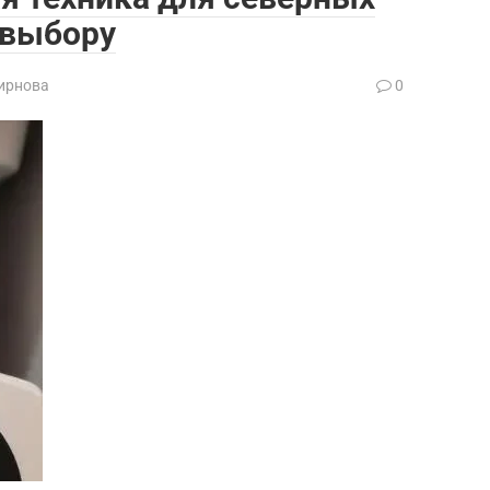
 выбору
ирнова
0