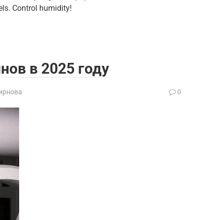
els. Control humidity!
нов в 2025 году
ирнова
0