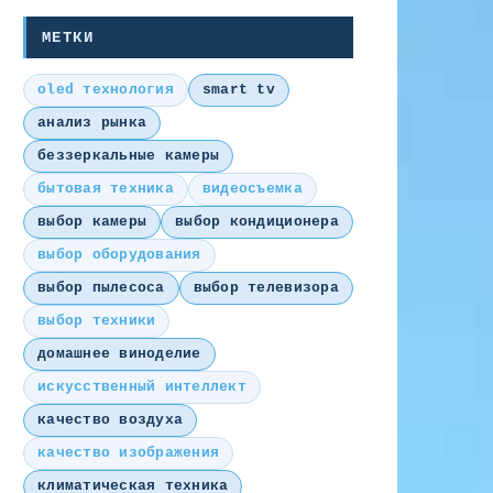
МЕТКИ
oled технология
smart tv
анализ рынка
беззеркальные камеры
бытовая техника
видеосъемка
выбор камеры
выбор кондиционера
выбор оборудования
выбор пылесоса
выбор телевизора
выбор техники
домашнее виноделие
искусственный интеллект
качество воздуха
качество изображения
климатическая техника