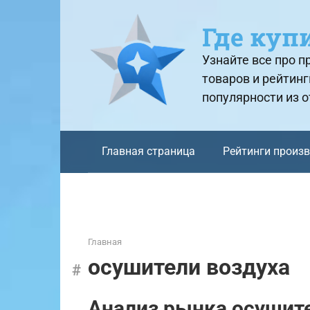
Перейти
к
Где куп
контенту
Узнайте все про 
товаров и рейтинг
популярности из 
Главная страница
Рейтинги произ
Главная
осушители воздуха
Анализ рынка осушите