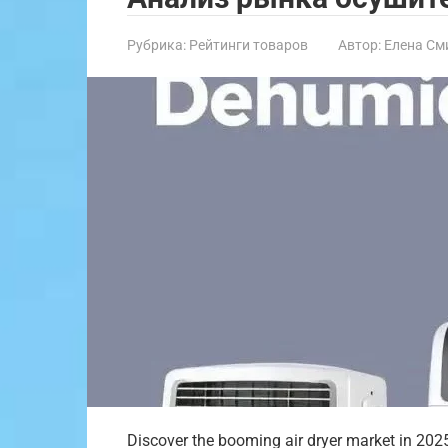
Рубрика:
Рейтинги товаров
Автор:
Елена См
Discover the booming air dryer market in 202