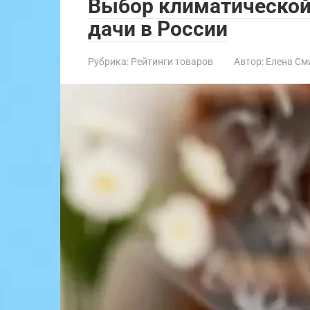
Выбор климатической
дачи в России
Рубрика:
Рейтинги товаров
Автор:
Елена См