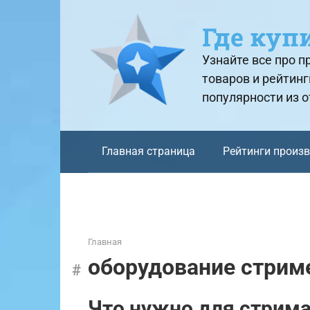
Перейти
к
Где куп
контенту
Узнайте все про 
товаров и рейтинг
популярности из 
Главная страница
Рейтинги произ
Главная
оборудование стрим
Что нужно для стрима