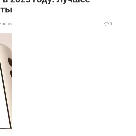
еты
ирнова
0