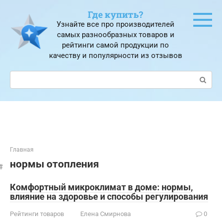
Перейти
Где купить?
к
Узнайте все про производителей
контенту
самых разнообразных товаров и
рейтинги самой продукции по
качеству и популярности из отзывов
Поиск:
Главная
нормы отопления
Комфортный микроклимат в доме: нормы,
влияние на здоровье и способы регулирования
Рейтинги товаров
Елена Смирнова
0