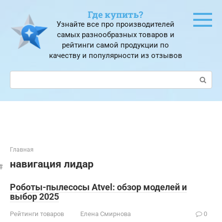
Перейти
Где купить?
к
Узнайте все про производителей
контенту
самых разнообразных товаров и
рейтинги самой продукции по
качеству и популярности из отзывов
Поиск:
Главная
навигация лидар
Роботы-пылесосы Atvel: обзор моделей и
выбор 2025
Рейтинги товаров
Елена Смирнова
0