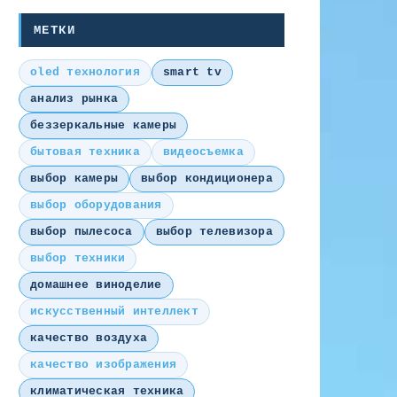
МЕТКИ
oled технология
smart tv
анализ рынка
беззеркальные камеры
бытовая техника
видеосъемка
выбор камеры
выбор кондиционера
выбор оборудования
выбор пылесоса
выбор телевизора
выбор техники
домашнее виноделие
искусственный интеллект
качество воздуха
качество изображения
климатическая техника