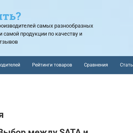
ить?
производителей самых разнообразных
и самой продукции по качеству и
отзывов
водителей
Рейтинги товаров
Сравнения
Стат
я
 Выбор между SATA и