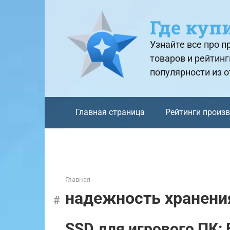
Перейти
к
Где куп
контенту
Узнайте все про 
товаров и рейтинг
популярности из 
Главная страница
Рейтинги произ
Главная
надежность хранени
SSD для игрового ПК: