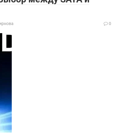
ирнова
0