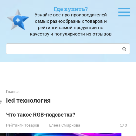
Перейти
Где купить?
к
Узнайте все про производителей
контенту
самых разнообразных товаров и
рейтинги самой продукции по
качеству и популярности из отзывов
Поиск:
Главная
led технология
Что такое RGB-подсветка?
Рейтинги товаров
Елена Смирнова
0