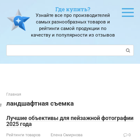
Перейти
Где купить?
к
Узнайте все про производителей
контенту
самых разнообразных товаров и
рейтинги самой продукции по
качеству и популярности из отзывов
Поиск:
Главная
ландшафтная съемка
Лучшие объективы для пейзажной фотографии
2025 года
Рейтинги товаров
Елена Смирнова
0