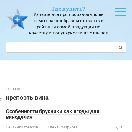
Перейти
Где купить?
к
Узнайте все про производителей
контенту
самых разнообразных товаров и
рейтинги самой продукции по
качеству и популярности из отзывов
Поиск:
Главная
крепость вина
Особенности брусники как ягоды для
виноделия
Рейтинги товаров
Елена Смирнова
0