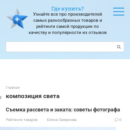
Перейти
Где купить?
к
Узнайте все про производителей
контенту
самых разнообразных товаров и
рейтинги самой продукции по
качеству и популярности из отзывов
Поиск:
Главная
композиция света
Съемка рассвета и заката: советы фотографа
Рейтинги товаров
Елена Смирнова
0