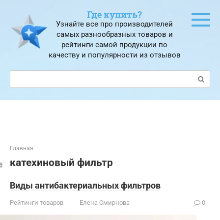
Перейти
Где купить?
к
Узнайте все про производителей
контенту
самых разнообразных товаров и
рейтинги самой продукции по
качеству и популярности из отзывов
Поиск:
Главная
катехиновый фильтр
Виды антибактериальных фильтров
Рейтинги товаров
Елена Смирнова
0