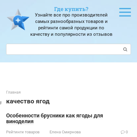
Перейти
Где купить?
к
Узнайте все про производителей
контенту
самых разнообразных товаров и
рейтинги самой продукции по
качеству и популярности из отзывов
Поиск:
Главная
качество ягод
Особенности брусники как ягоды для
виноделия
Рейтинги товаров
Елена Смирнова
0