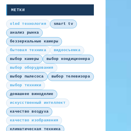
МЕТКИ
oled технология
smart tv
анализ рынка
беззеркальные камеры
бытовая техника
видеосъемка
выбор камеры
выбор кондиционера
выбор оборудования
выбор пылесоса
выбор телевизора
выбор техники
домашнее виноделие
искусственный интеллект
качество воздуха
качество изображения
климатическая техника