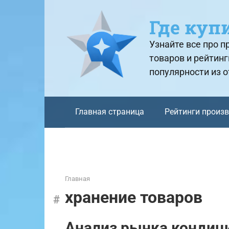
Перейти
к
Где куп
контенту
Узнайте все про 
товаров и рейтинг
популярности из 
Главная страница
Рейтинги произ
Главная
хранение товаров
Анализ рынка кондици