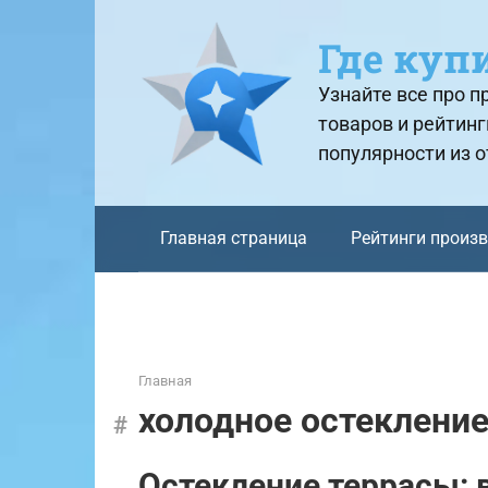
Перейти
к
Где куп
контенту
Узнайте все про 
товаров и рейтинг
популярности из 
Главная страница
Рейтинги произ
Главная
холодное остеклени
Остекление террасы: 