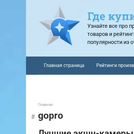
Перейти
к
Где куп
контенту
Узнайте все про 
товаров и рейтинг
популярности из 
Главная страница
Рейтинги произ
Главная
gopro
Лучшие экшн-камеры 