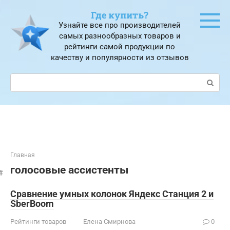
Перейти
Где купить?
к
Узнайте все про производителей
контенту
самых разнообразных товаров и
рейтинги самой продукции по
качеству и популярности из отзывов
Поиск:
Главная
голосовые ассистенты
Сравнение умных колонок Яндекс Станция 2 и
SberBoom
Рейтинги товаров
Елена Смирнова
0