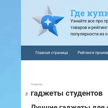
Перейти
к
Где куп
контенту
Узнайте все про 
товаров и рейтинг
популярности из 
Главная страница
Рейтинги произ
Главная
гаджеты студентов
Лучшие гаджеты для 