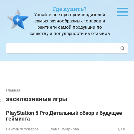
Перейти
Где купить?
к
Узнайте все про производителей
контенту
самых разнообразных товаров и
рейтинги самой продукции по
качеству и популярности из отзывов
Поиск:
Главная
эксклюзивные игры
PlayStation 5 Pro Детальный обзор и будущее
гейминга
Рейтинги товаров
Елена Смирнова
0