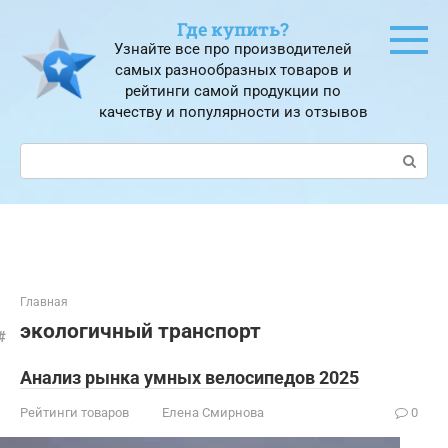
Перейти
Где купить?
к
Узнайте все про производителей
контенту
самых разнообразных товаров и
рейтинги самой продукции по
качеству и популярности из отзывов
Поиск:
Главная
экологичный транспорт
Анализ рынка умных велосипедов 2025
Рейтинги товаров
Елена Смирнова
0