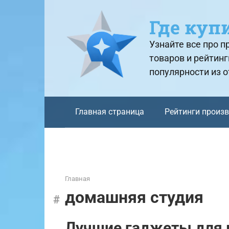
Перейти
к
Где куп
контенту
Узнайте все про 
товаров и рейтинг
популярности из 
Главная страница
Рейтинги произ
Главная
домашняя студия
Лучшие гаджеты для 