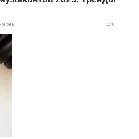
ирнова
0