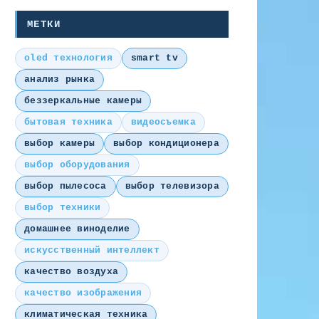
МЕТКИ
oled технология
smart tv
анализ рынка
беззеркальные камеры
бытовая техника
видеосъемка
выбор камеры
выбор кондиционера
выбор оборудования
выбор пылесоса
выбор телевизора
выбор техники
домашнее виноделие
искусственный интеллект
качество воздуха
качество изображения
климатическая техника