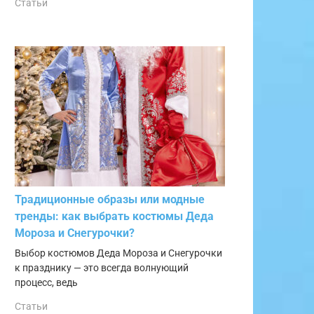
Статьи
Традиционные образы или модные
тренды: как выбрать костюмы Деда
Мороза и Снегурочки?
Выбор костюмов Деда Мороза и Снегурочки
к празднику — это всегда волнующий
процесс, ведь
Статьи