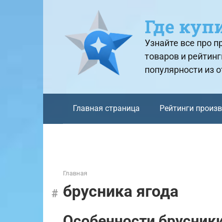
Перейти
к
Где куп
контенту
Узнайте все про 
товаров и рейтинг
популярности из 
Главная страница
Рейтинги произ
Главная
брусника ягода
Особенности брусники