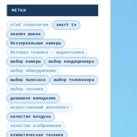
МЕТКИ
oled технология
smart tv
анализ рынка
беззеркальные камеры
бытовая техника
видеосъемка
выбор камеры
выбор кондиционера
выбор оборудования
выбор пылесоса
выбор телевизора
выбор техники
домашнее виноделие
искусственный интеллект
качество воздуха
качество изображения
климатическая техника