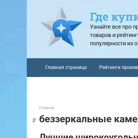
Перейти
к
Где куп
контенту
Узнайте все про 
товаров и рейтинг
популярности из 
Главная страница
Рейтинги произ
Главная
беззеркальные кам
Лучшие широкоугольн