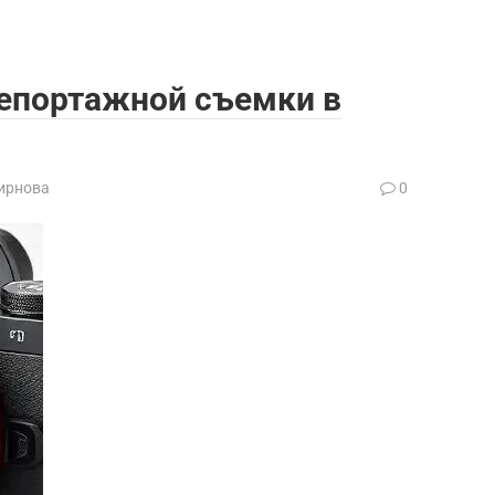
епортажной съемки в
ирнова
0