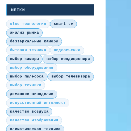
МЕТКИ
oled технология
smart tv
анализ рынка
беззеркальные камеры
бытовая техника
видеосъемка
выбор камеры
выбор кондиционера
выбор оборудования
выбор пылесоса
выбор телевизора
выбор техники
домашнее виноделие
искусственный интеллект
качество воздуха
качество изображения
климатическая техника