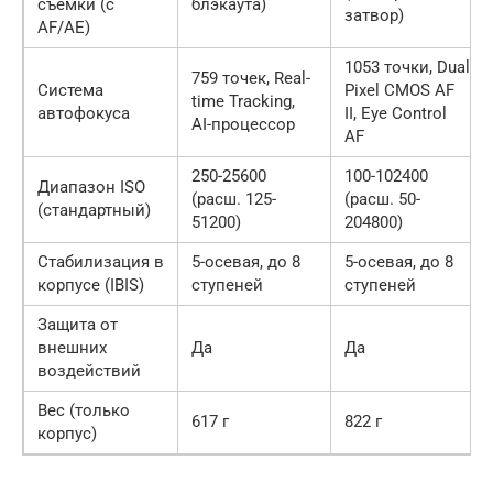
съемки (с
блэкаута)
затвор)
AF/AE)
1053 точки, Dual
759 точек, Real-
Система
Pixel CMOS AF
time Tracking,
автофокуса
II, Eye Control
AI-процессор
AF
250-25600
100-102400
Диапазон ISO
(расш. 125-
(расш. 50-
(стандартный)
51200)
204800)
Стабилизация в
5-осевая, до 8
5-осевая, до 8
корпусе (IBIS)
ступеней
ступеней
Защита от
внешних
Да
Да
воздействий
Вес (только
617 г
822 г
корпус)