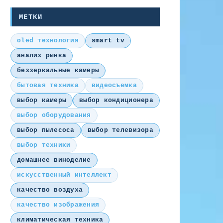
МЕТКИ
oled технология
smart tv
анализ рынка
беззеркальные камеры
бытовая техника
видеосъемка
выбор камеры
выбор кондиционера
выбор оборудования
выбор пылесоса
выбор телевизора
выбор техники
домашнее виноделие
искусственный интеллект
качество воздуха
качество изображения
климатическая техника