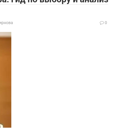
ирнова
0