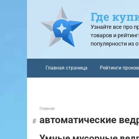
Перейти
к
Где куп
контенту
Узнайте все про 
товаров и рейтинг
популярности из 
Главная страница
Рейтинги произ
Главная
автоматические вед
Умные мусорные ведра