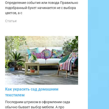
Определение события или повода Правильно
подобранный букет начинается не с выбора
цветов, а с
Статьи
Как украсить сад домашним
текстилем
Последним штрихом в оформлении сада
обычно бывает выбор мебели. А про