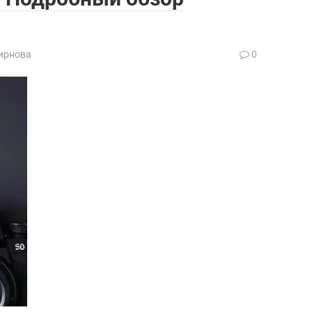
ирнова
0