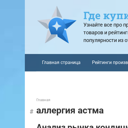
Перейти
к
Где куп
контенту
Узнайте все про 
товаров и рейтинг
популярности из 
Главная страница
Рейтинги произ
Главная
аллергия астма
Анализ рынка кондиц