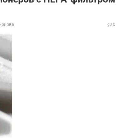
ирнова
0