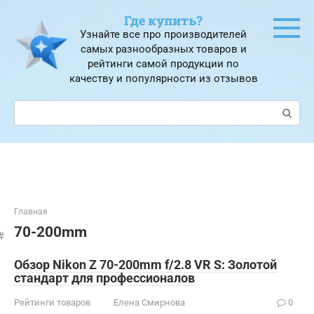
Перейти
Где купить?
к
Узнайте все про производителей
контенту
самых разнообразных товаров и
рейтинги самой продукции по
качеству и популярности из отзывов
Поиск:
Главная
70-200mm
Обзор Nikon Z 70-200mm f/2.8 VR S: Золотой
стандарт для профессионалов
Рейтинги товаров
Елена Смирнова
0