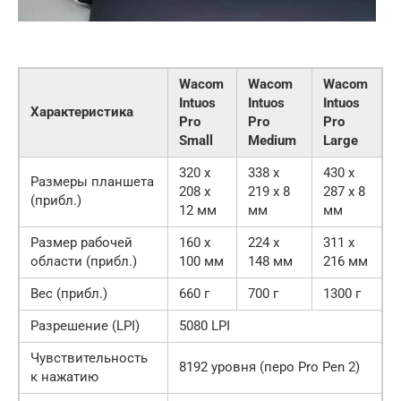
Wacom
Wacom
Wacom
Intuos
Intuos
Intuos
Характеристика
Pro
Pro
Pro
Small
Medium
Large
320 x
338 x
430 x
Размеры планшета
208 x
219 x 8
287 x 8
(прибл.)
12 мм
мм
мм
Размер рабочей
160 x
224 x
311 x
области (прибл.)
100 мм
148 мм
216 мм
Вес (прибл.)
660 г
700 г
1300 г
Разрешение (LPI)
5080 LPI
Чувствительность
8192 уровня (перо Pro Pen 2)
к нажатию