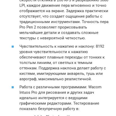
скорости отклика в 200 RPS и разрешению 5080
LPI‚ каждое движение пера мгновенно и точно
отображается на экране. Задержка практически
отсутствует‚ что создает ощущение работы с
традиционными инструментами. Точность пера
Pro Pen 2 позволяет прорисовывать
мельчайшие детали и создавать сложные
текстуры с невероятной четкостью.
Чувствительность к нажатию и наклону: 8192
уровня чувствительности к нажатию
обеспечивают плавные переходы от тонких к
толстым линиям‚ от светлых к темным
оттенкам. Поддержка наклона делает работу с
кистями‚ имитирующими акварель‚ тушь или
аэрограф‚ максимально реалистичной.
Работа с различными программами: Wacom
Intuos Pro для рисования и других задач
идеально интегрируется с ведущими
графическими редакторами. Тестирование
показало безупречную работу в: