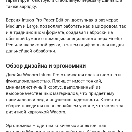
гарантирует быструю и стабильную передачу данных‚ а
также зарядку.
Версия Intuos Pro Paper Edition‚ доступная в размерах
Medium и Large‚ позволяет работать как в цифровом‚ так
и в традиционном формате‚ создавая наброски на
обычной бумаге с помощью специального пера Finetip
Pen или шариковой ручки‚ а затем оцифровывая их для
дальнейшей обработки.
Обзор дизайна и эргономики
Дизайн Wacom Intuos Pro отличается элегантностью и
функциональностью. Планшет имеет тонкий‚
минималистичный корпус‚ выполненный из
высококачественных материалов‚ что придает ему
премиальный вид и ощущение надежности. Качество
сборки находится на высочайшем уровне‚ что является
визитной карточкой Wacom.
Эргономика – один из ключевых аспектов‚ над
которым Wacom тщательно работает. Wacom Intuos Pro