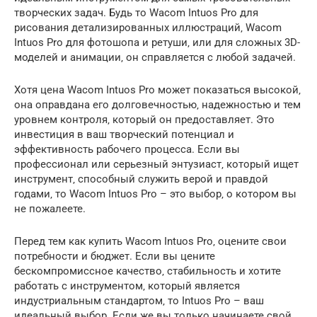
творческих задач. Будь то Wacom Intuos Pro для
рисования детализированных иллюстраций‚ Wacom
Intuos Pro для фотошопа и ретуши‚ или для сложных 3D-
моделей и анимации‚ он справляется с любой задачей.
Хотя цена Wacom Intuos Pro может показаться высокой‚
она оправдана его долговечностью‚ надежностью и тем
уровнем контроля‚ который он предоставляет. Это
инвестиция в ваш творческий потенциал и
эффективность рабочего процесса. Если вы
профессионал или серьезный энтузиаст‚ который ищет
инструмент‚ способный служить верой и правдой
годами‚ то Wacom Intuos Pro – это выбор‚ о котором вы
не пожалеете.
Перед тем как купить Wacom Intuos Pro‚ оцените свои
потребности и бюджет. Если вы цените
бескомпромиссное качество‚ стабильность и хотите
работать с инструментом‚ который является
индустриальным стандартом‚ то Intuos Pro – ваш
идеальный выбор. Если же вы только начинаете свой